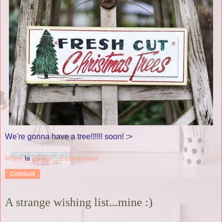
We're gonna have a tree!!!!!! soon! :>
Mona
la
20:00
2 comentarii:
Distribuiți
A strange wishing list...mine :)