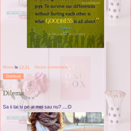
Mona
la
13:31
Niciun comentariu:
Distribuiți
Dilema
Sa ii tai si pe ai mei sau nu? ....:D