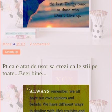
Mona
la
15:07
2 comentarii:
Distribuiți
Pt ca e atat de usor sa crezi ca le stii pe
toate...Eeei bine...