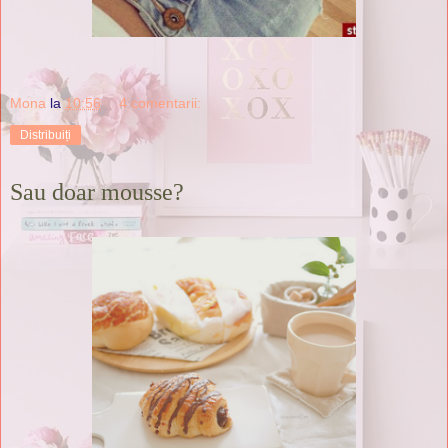
Mona
la
10:56
4 comentarii:
Distribuiți
Sau doar mousse?