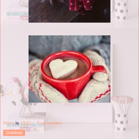
Mona
la
19:51
2 comentarii:
Distribuiți