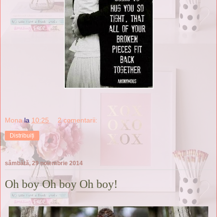
Mona
la
10:25
2 comentarii:
Distribuiți
sâmbătă, 29 noiembrie 2014
Oh boy Oh boy Oh boy!