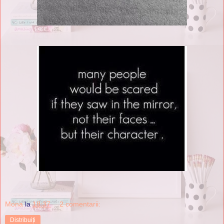
Mona
la
18:37
2 comentarii:
Distribuiți