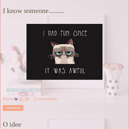
I know someone.........
Mona
la
15:48
2 comentarii:
Distribuiți
O idee