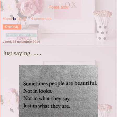
Poate asa!
Mona
la
10:15
4 comentarii:
Distribuiți
vineri, 28 noiembrie 2014
Just saying. .....