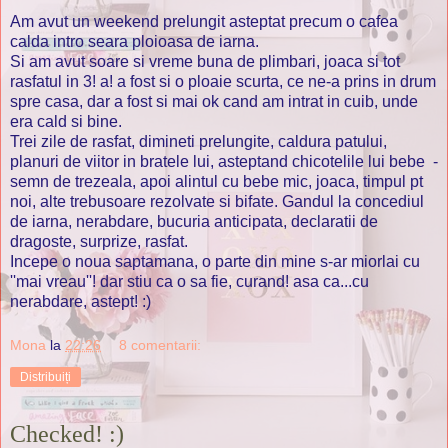
Am avut un weekend prelungit asteptat precum o cafea
calda intro seara ploioasa de iarna.
Si am avut soare si vreme buna de plimbari, joaca si tot
rasfatul in 3! a! a fost si o ploaie scurta, ce ne-a prins in drum
spre casa, dar a fost si mai ok cand am intrat in cuib, unde
era cald si bine.
Trei zile de rasfat, dimineti prelungite, caldura patului,
planuri de viitor in bratele lui, asteptand chicotelile lui bebe -
semn de trezeala, apoi alintul cu bebe mic, joaca, timpul pt
noi, alte trebusoare rezolvate si bifate. Gandul la concediul
de iarna, nerabdare, bucuria anticipata, declaratii de
dragoste, surprize, rasfat.
Incepe o noua saptamana, o parte din mine s-ar miorlai cu
''mai vreau''! dar stiu ca o sa fie, curand! asa ca...cu
nerabdare, astept! :)
Mona
la
22:26
8 comentarii:
Distribuiți
Checked! :)