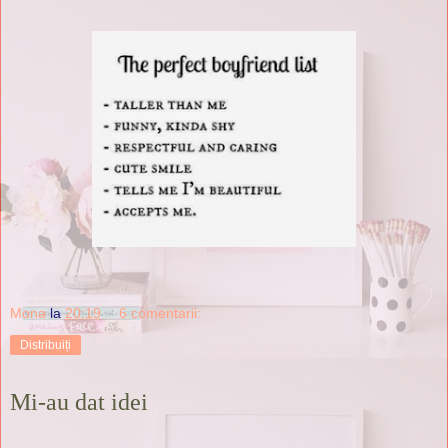
Mona
la
20:19
6 comentarii:
Distribuiți
Mi-au dat idei