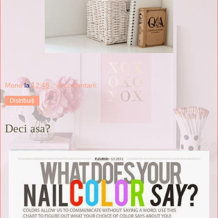
Mona
la
12:48
8 comentarii:
Distribuiți
Deci asa?