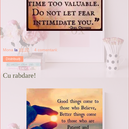
Mona
la
18:37
4 comentarii:
Distribuiți
Cu rabdare!