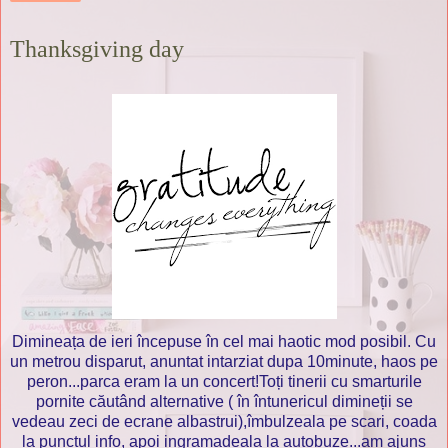
Thanksgiving day
Dimineața de ieri începuse în cel mai haotic mod posibil. Cu
un metrou disparut, anuntat intarziat dupa 10minute, haos pe
peron...parca eram la un concert!Toți tinerii cu smarturile
pornite căutând alternative ( în întunericul dimineții se
vedeau zeci de ecrane albastrui),îmbulzeala pe scari, coada
la punctul info, apoi ingramadeala la autobuze...am ajuns