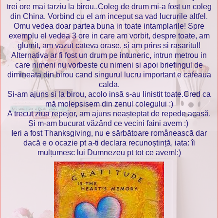
trei ore mai tarziu la birou..Coleg de drum mi-a fost un coleg
din China. Vorbind cu el am inceput sa vad lucrurile altfel.
Omu vedea doar partea buna in toate intamplarile! Spre
exemplu el vedea 3 ore in care am vorbit, despre toate, am
glumit, am vazut cateva orase, si am prins si rasaritul!
Alternativa ar fi fost un drum pe intuneric, intrun metrou in
care nimeni nu vorbeste cu nimeni si apoi briefingul de
dimineata din birou cand singurul lucru important e cafeaua
calda.
Si-am ajuns si la birou, acolo insă s-au linistit toate.Cred ca
mă molepsisem din zenul colegului :)
A trecut ziua repejor, am ajuns neașteptat de repede acasă.
Și m-am bucurat văzând ce vecini faini avem :)
Ieri a fost Thanksgiving, nu e sărbătoare românească dar
dacă e o ocazie pt a-ti declara recunoștință, iata: îi
mulțumesc lui Dumnezeu pt tot ce avem!:)