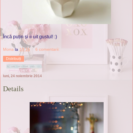
Încă puțin și ii uit gustul! :)
Mona
la
18:16
6 comentarii:
Distribuiți
luni, 24 noiembrie 2014
Details