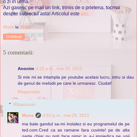
o zi in urma.
Azi gasesc pe mail un link, trimis de o prietena, tocmai
despre subiectul asta! Articolul este
aici.
Mona
la
15:56
Distribuiți
5 comentarii:
Anonim
4:25 p.m., mai 29, 2013
Si mie mi se intampla pe youtube acelasi lucru, intru si dau
de genul de melodii pe care le urmaresc. Ciudat!
Răspundeți
Răspunsuri
Mona
4:53 p.m., mai 29, 2013
ma bate gandul sa-mi instalez si eu programelul de pe
ted.com.Cred ca as ramane fara cuvinte! pe de alta
parte chiar nu poti face nimic in a-i impiedica pe unii