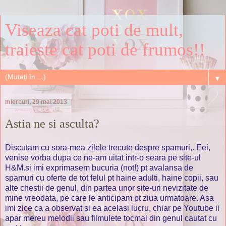
Viseaza cat poti de mult,
traieste cat poti de frumos!!
▼
miercuri, 29 mai 2013
Astia ne si asculta?
Discutam cu sora-mea zilele trecute despre spamuri,. Eei,
venise vorba dupa ce ne-am uitat intr-o seara pe site-ul
H&M.si imi exprimasem bucuria (not!) pt avalansa de
spamuri cu oferte de tot felul pt haine adulti, haine copii, sau
alte chestii de genul, din partea unor site-uri nevizitate de
mine vreodata, pe care le anticipam pt ziua urmatoare. Asa
imi zice ca a observat si ea acelasi lucru, chiar pe Youtube ii
apar mereu melodii sau filmulete tocmai din genul cautat cu